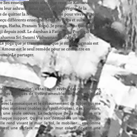
re Ses enseignements ainsi que ceux de Ramana
ns leur ashram, lieux qui m’ont imprégné de la
 de quitter la Nouvelle Calédonie pour vivre un tour
 reçu différents enseignements en Yoga et suis certifiée
nga, Hatha, Pranam Yoga). Je pratique au quotidien
 depuis 2018. Le darshan à Fatima, au Portugal en
amahamsa Sri Swami Vishwananda, n’a fait
e yoga que je transmets et que je suis désormais est
 L'Amour est le seul remède pour se connaître en
ouvoir Le partager.
médium "mosaïque", c'était pour revêtir des mannequins
our des marques de tissu d'ameublement des salons de
 avec la mosaïque et le détournement de l'objet qui me
e des matières (nobles ou synthétiques), des couleurs,
 en une seule oeuvre. La technique de la mosaïque m'a
chaque support. Qu'elle soit destinée à un intérieur ou
elle rend vivant le mur, le sol, le mobilier..., et comme
u est une surface morte. Un mur coloré devient une