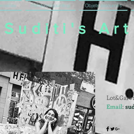
onnelles
Peintures/painting
Objets détournés
Suditi's Art
Lot&Garo
Email
:
su