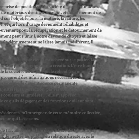
ne prise de position sur la société de consommation,
ion de matériaux destinés au rebut, et détournement de
d sur l'objet, le bois, la matière, la nature, les
e, et qui hors d'usage deviennent réhabilités et
.mouvement pour la récupération et le détournement de
ement peut s'unir à notre devoir de citoyen et laisse
.Ce détournement ne laisse jamais indifférent, il
 du principe que rien n'est achevé sur le papier. Le
ir une prise directe sur ma création. L'être humain
de la société, les objets qui le relient à sa manière
me procurent des informations nécessaires à
e quand à elle devient source permanente
a justesse, sa perfection, par ses formes, ses accidents,
es couleurs et lumières... , elle m'apprend.
de ce qu'ils dégagent et des fonctions qui leur sont
s résidences, m'imprégner de cette mémoire collective,
ucteur qui fasse sens.
de travailler sur le lieu de création. Cette situation
, de mettre les publics en relation directe avec le