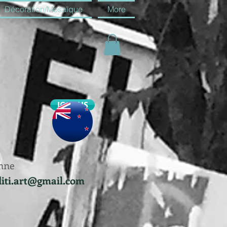
Décoration/Mosaïque
More
JOIN US
nne
diti.art@gmail.com