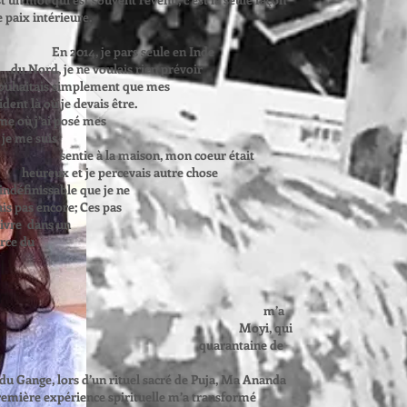
e paix intérieure.
En 2014, je pars seule en Inde
 voulais rien prévoir
 simplement que mes
là où je devais être.
me où j’ai posé mes
 me suis
aison, mon coeur était
percevais autre chose
ssable que je ne
as encore; Ces pas
vre
dans un
e de la source du
is restée plusieurs
ressenti beaucoup de
rieure, une joie
atin un fort appel m’a
 de Ma Ananda Moyi, qui
 une quarantaine de
tres.
s du Gange, lors d’un rituel sacré de Puja, Ma Ananda
emière expérience spirituelle m’a transformé