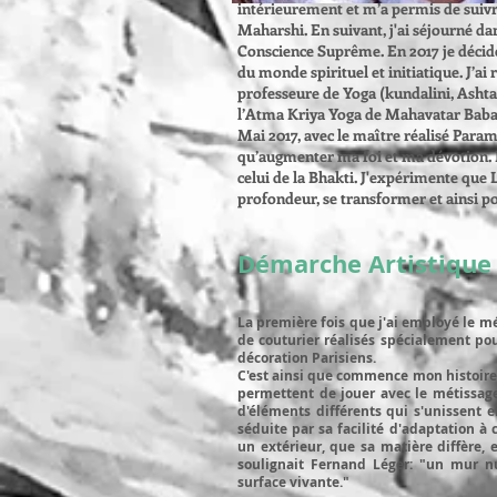
intérieurement et m’a permis de suiv
Maharshi. En suivant, j'ai séjourné da
Conscience Suprême. En 2017 je décide
du monde spirituel et initiatique. J’ai
professeure de Yoga (kundalini, Ashta
l’Atma Kriya Yoga de Mahavatar Babaji
Mai 2017, avec le maître réalisé Par
qu’augmenter ma foi et ma dévotion. L
celui de la Bhakti. J'expérimente que
profondeur, se transformer et ainsi p
Démarche Artistique
La première fois que j'ai employé le 
de couturier réalisés spécialement p
décoration Parisiens.
C'est ainsi que commence mon histoire
permet
tent de jouer avec le métissag
d'éléments différents qui s'unissent
séduite par sa facilité d'adaptation à 
un extérieur, que sa matière
diffère, 
soulignait Fernand Léger: "un mur n
surface vivante."