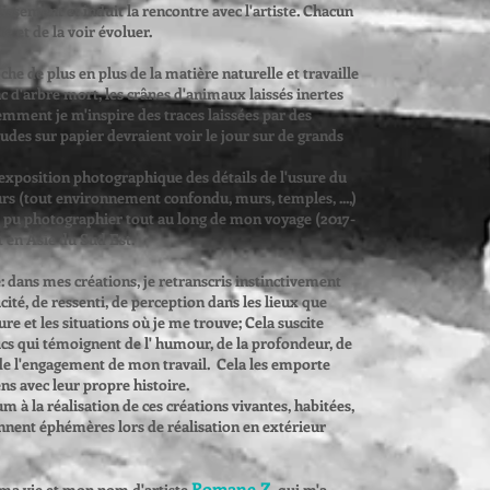
sement et induit la rencontre avec l'artiste. Chacun
e et de la voir évoluer.
he de plus en plus de la matière naturelle et travaille
onc d'arbre mort, les crânes d'animaux laissés inertes
cemment je m'inspire des traces laissées par des
tudes sur papier devraient voir le jour sur de grands
 exposition photographique des détails de l'usure du
rs (tout environnement confondu, murs, temples, ...,)
ai pu photographier tout au long de mon voyage (2017-
 en Asie du Sud Est.
 dans mes créations, je retranscris instinctivement
ité, de ressenti, de perception dans les lieux que
re et les situations où je me trouve; Cela suscite
cs qui témoignent de l' humour, de la profondeur, de
t de l'engagement de mon travail. Cela les emporte
ens avec leur propre histoire.
ium à la réalisation de ces créations vivantes, habitées,
ennent éphémères lors de réalisation en extérieur
Romane Z
ma vie et mon nom d'artiste
, qui m'a