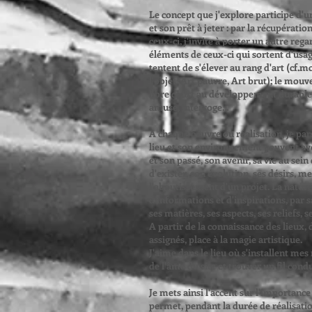
Le concept que j'explore participe d'u
et son prêt à jeter : par la récupérat
ceux-ci, j'invite à porter un autre regar
éléments de ceux-ci qui sortent d'usag
tentent de s'élever au rang d'art (cf
l'objet: Art pauvre, Art brut); le mouv
libre court au développement durable..
amuse, interroge...
A chaque oeuvre ou réalisation, je pars
lieu et son environnement peuvent avo
et son passé, son avenir, sa vie au sein 
d'exister, son évolution, ses désirs, 
l'aboutissement d'un projet. La natur
d'informations et d'inspirations, par s
ses matières, ses aspects, ses reliefs, s
A partir de la connaissance des lieux, 
assignés, place à la magie artistique.
J'aime dans le lieu où s'installent me
de l'âme du site et trouver un fil cond
Je mets ainsi l'accent sur l'importance 
permet, pendant la durée de réalisation