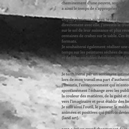
cheminement d'une oeuvre, son aboutis
a ainsi le temps de s'approprier l'oeuvr
Depuis plusieurs années, je me rapproc
directement avec elle, j'investis le tr
sur le sol de leur naissance et plus ré
centaines de crabes sur le sable. Ces é
formats.
Je souhaiterai également réaliser une
temps sur les peintures séchées de mu
et de tôles ondulées décrépies, que j'
2019) en Europe, en Inde, au Canada et
Je terminerai par un sentiment intime:
lors de mon travail ma part d'authentic
j'investis, l'environnement qui m'entou
spontanément l'échange avec les publi
la couleur des matières, de la gaité e
vers l'imaginaire et peut établir des li
Je suis ainsi l'outil, le passeur, le méd
animées et positives qui parfois devi
(land art).
2019 a été un grand changement dans 