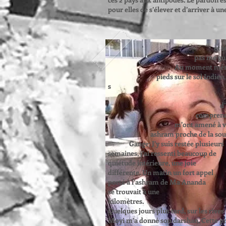
pour elles de s’élever et d’arriver à un
du Nord, je ne
et souhaitais
pas me guident 
Au moment mê
pieds sur le sol Indien, je
s sentie à la m
heureux et je 
d’indéfini
comprenais p
m’ont amené à vi
ashram proch
Gange; J’y su
semaines, j’ai 
quiétude inté
différente. Un m
porté à l’ashram
se trouvait à
kilomè
Quelques jours plus tard, sur les rive
Moyi m’a donné son darshan. Cette pr