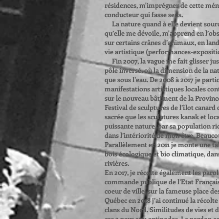
résidences, m'imprégner de cette mémoi
conducteur qui fasse sens.
La nature quand à elle devient sour
qu’elle me dévoile, m'apprend en l’obse
sur certains crânes d’animaux, en land
vie artistique (performances-exposi
Fin 2007, la vague me fait glisser j
pôle inversé, où la dimension de la na
que sous l’eau. De 2008 à 2017 je parti
manifestations artistiques locales co
sur le nouveau bâtiment de la Provinc
Festival de sculptures de l’îlot canar
sacrée que les sculptures kanak et loc
puissante nature, par sa population ri
dans l’intériorité de mon être. Beaucou
Parallèlement en 2011 je monte une ta
bois écologique et bio climatique, da
rivières.
En 2017, je récolte également les paro
commande publique de l’Etat Français
coeur de ville, sur la fameuse place 
Québec en 2018 j’ai continué la récol
clans du Nord. Similitudes de vies et 
ces 2 pays aux antipodes. Le pardon es