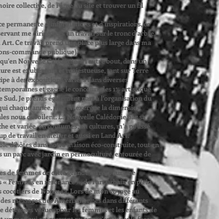
re collective, de l'âme du site et trouver un fil
ce permanente d'informations et d'inspirations, ce
rvant me dirige vers un travail sur le tronc d’arbre,
 Art. Ce travail prend une place plus large dans ma
tions-commande publique)
;
usqu’en Nouvelle Calédonie, à l’autre bout, dans un
ture est exubérante et majestueuse, tant sur Terre
cipe à des expositions variées dans diverses
ntemporaines et gagne le concours des 1% artistique
e Sud. Je prends également part à l’organisation du
d qui chaque année, met en exergue la dimension
ales nous dévoilent. La Nouvelle Calédonie par sa
che et variée, en coutumes, en cultures, m’a poussé
p de travail en atelier et aussi en Land Art.
ble d’hôtes dans notre maison éco-construite, tout en
ns un parc avec jardin en permaculture, entourée de
les de femmes de cette grande terre, pour une
 « Femmes en résonance », de l’art urbain en plein
des cocotiers de Nouméa. Lors de mon voyage au
te des messages des Amérindiennes dans différents
de détresses vécues pour les femmes et les enfants de
t un mot qui est souvent revenu, c’est la seule façon