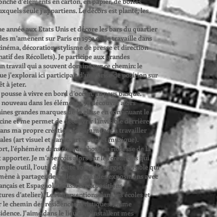
t jonché d’éléments en carton, en papier, de boîtes
uels seule j’appartiens. Le décors est planté, les
ne année aux Etats Unis et décore les bars du quartier
udes m’amènent sur Paris en 1991 où je travaille dans
 cinéma, décoration, stylisme de presse et direction
natif des Récollets). Je participe aux grandes
n travail qui a souvent dominé sur ce chemin: le
 j'explorai ici participait d'une prise de position sur
 à jeter.
pousse à vivre en bord d’océan, au pays basque.
à nouveau dans les éléments. Je découvre alors
taines grandes marques de la glisse en continuant le
ine et me permet de découvrir l’invisible derrière
dans ma propre création. Je commence à travailler
es (art visuel et danse, art visuel et musique).
ort, l’éphémère dans chaque chose, la richesse de la
t apporter. Je m’aperçois alors sur les créations qui
ple outil, l’outil de cette force d’énergie invisible qui
mène à partager de belles et grandes expositions avec
ançais et Espagnol et aussi en expositions
res d’atelier). Les interventions dans les écoles et
 le chemin des résidences artistiques. J’aime
ésidence. J'aime dans le lieu où s'installent mes