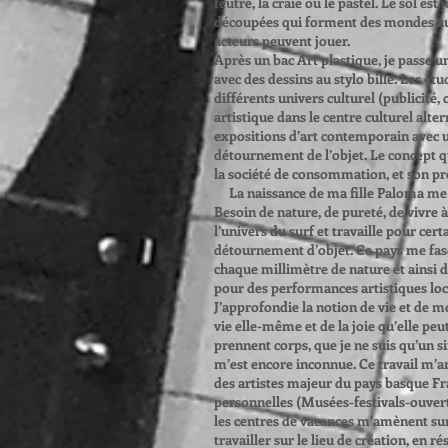
feutre, la craie ou le pastel. Le sol es
découpées qui forment des mondes auxq
acteurs peuvent jouer.
Après un bac Art plastique, je passe u
avec des dessins au stylo bille. Les ét
différents univers culturel (publicité,
artistique dans le centre culturel alter
expositions d’art contemporain avec u
détournement de l’objet. Le concept que
la société de consommation, et son prêt
La naissance de ma fille Paloma me 
Besoin de nature, de pureté, de vivre 
l’univers du surf et travaille pour cer
détournement d’objet. Ce pays me fasc
chaque millimètre de nature et ainsi 
pour des performances artistiques local
J’approfondie la notion de vie et de m
vie elle-même et de la joie qu’elle peu
prennent corps, que je ne suis qu’un sim
m’est encore inconnue. Ce travail m’a
des artistes majeur du pays basque Fr
personnelles (Musées-festivals-ouvertu
les centres de vacances m’amènent sur
travailler sur le lieu de création, en r