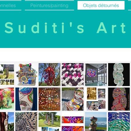
onnelles
Peintures/painting
Objets détournés
Suditi's Art