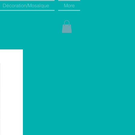
Décoration/Mosaïque
More